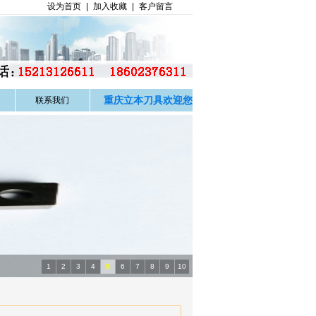
设为首页
|
加入收藏
|
客户留言
重庆立本刀具欢迎您
联系我们
1
2
3
4
5
6
7
8
9
10