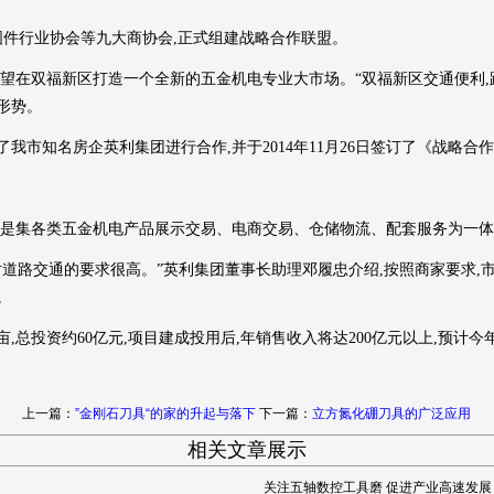
固件行业协会等九大商协会,正式组建战略合作联盟。
在双福新区打造一个全新的五金机电专业大市场。“双福新区交通便利,距
形势。
市知名房企英利集团进行合作,并于2014年11月26日签订了《战略合
是集各类五金机电产品展示交易、电商交易、仓储物流、配套服务为一体
路交通的要求很高。”英利集团董事长助理邓履忠介绍,按照商家要求,市
。
总投资约60亿元,项目建成投用后,年销售收入将达200亿元以上,预计今年3月
上一篇：
”金刚石刀具“的家的升起与落下
下一篇：
立方氮化硼刀具的广泛应用
相关文章展示
关注五轴数控工具磨 促进产业高速发展